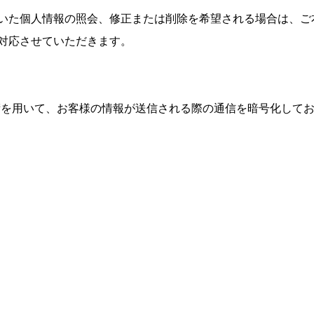
いた個人情報の照会、修正または削除を希望される場合は、ご
対応させていただきます。
yer）暗号化技術を用いて、お客様の情報が送信される際の通信を暗号化し
コンピューターシステムの開
務自動化導入のメリット
事務業務の代行
事務業務、事務系部署の業務
せ
コンピューターシステムの構
業務改善の構築、提案
株式会社メーティス・ソ
〒394-0028 長野県岡谷市本
TEL.0266-75-5584 FAX.0266