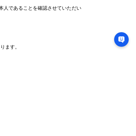
本人であることを確認させていただい
ております。
発・販売
請負
築、提案
リューションズ
町1-4-8 岡谷駅前ビル2階
-75-5531
メール
info@metis-s.co.jp